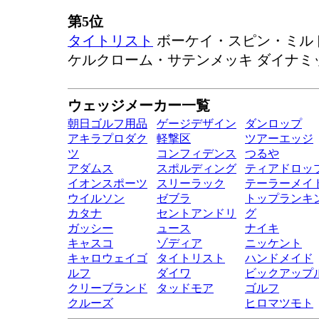
第5位
タイトリスト
ボーケイ・スピン・ミル
ケルクローム・サテンメッキ ダイナミ
ウェッジメーカー一覧
朝日ゴルフ用品
ゲージデザイン
ダンロップ
アキラプロダク
軽撃区
ツアーエッジ
ツ
コンフィデンス
つるや
アダムス
スポルディング
ティアドロッ
イオンスポーツ
スリーラック
テーラーメイ
ウイルソン
ゼブラ
トップランキ
カタナ
セントアンドリ
グ
ガッシー
ュース
ナイキ
キャスコ
ゾディア
ニッケント
キャロウェイゴ
タイトリスト
ハンドメイド
ルフ
ダイワ
ビックアップ
クリーブランド
タッドモア
ゴルフ
クルーズ
ヒロマツモト